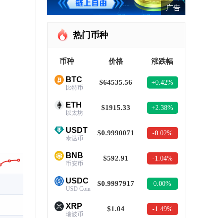
广告
热门币种
币种
价格
涨跌幅
BTC
$64535.56
+0.42%
比特币
ETH
$1915.33
+2.38%
以太坊
USDT
$0.9990071
-0.02%
泰达币
BNB
$592.91
-1.04%
币安币
USDC
$0.9997917
0.00%
USD Coin
XRP
$1.04
-1.49%
瑞波币