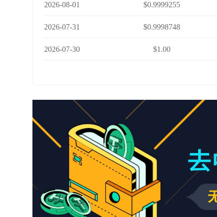
2026-08-01
$0.9999255
2026-07-31
$0.9998748
2026-07-30
$1.00