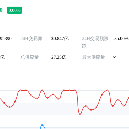
0
0.00%
995390
24H交易额
$0.847亿
24H交易额涨
-35.00%
跌
5亿
总供应量
27.25亿
最大供应量
∞