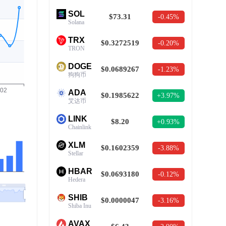
SOL
$73.31
-0.45%
Solana
TRX
$0.3272519
-0.20%
TRON
DOGE
$0.0689267
-1.23%
狗狗币
ADA
$0.1985622
+3.97%
艾达币
LINK
$8.20
+0.93%
Chainlink
XLM
$0.1602359
-3.88%
Stellar
HBAR
$0.0693180
-0.12%
Hedera
SHIB
$0.0000047
-3.16%
Shiba Inu
AVAX