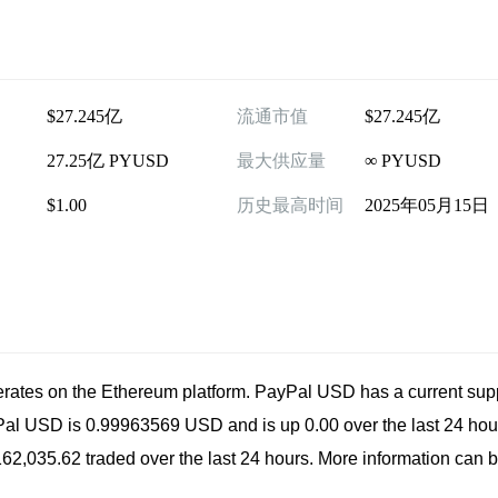
$27.245亿
流通市值
$27.245亿
27.25亿 PYUSD
最大供应量
∞ PYUSD
$1.00
历史最高时间
2025年05月15日
ates on the Ethereum platform. PayPal USD has a current supp
l USD is 0.99963569 USD and is up 0.00 over the last 24 hours
,162,035.62 traded over the last 24 hours. More information can 